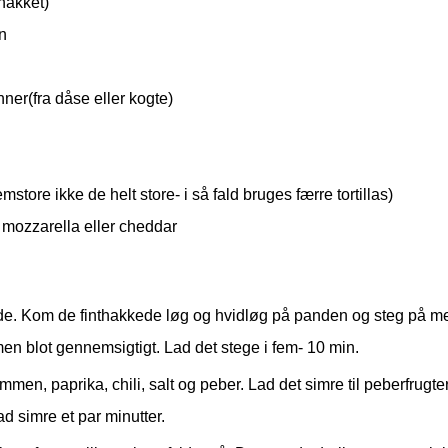
thakket)
n
nner(fra dåse eller kogte)
emstore ikke de helt store- i så fald bruges færre tortillas)
 mozzarella eller cheddar
nde. Kom de finthakkede løg og hvidløg på panden og steg på 
men blot gennemsigtigt. Lad det stege i fem- 10 min.
men, paprika, chili, salt og peber. Lad det simre til peberfrugt
d simre et par minutter.