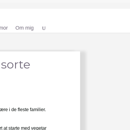
 mor
Om mig
sorte
e i de fleste familier.
rt at starte med vegetar