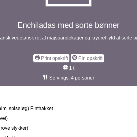
Enchiladas med sorte bønner
ansk vegetarisk ret af majspandekager og krydret fyld af sorte b
Print opskrift
Pin opskrift
time
1
t
Servings:
4
personer
alm. spiseløg) Finthakket
vet)
grove stykker)