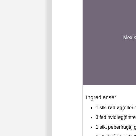
Mexik
Ingredienser
1
stk.
rødløg(eller 
3
fed
hvidløg(fintre
1
stk.
peberfrugt(i 