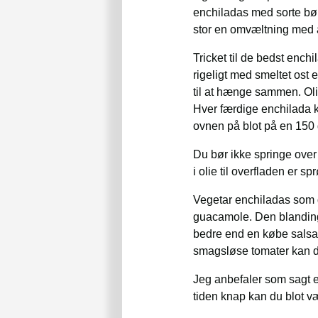
enchiladas med sorte bø
stor en omvæltning med a
Tricket til de bedst enc
rigeligt med smeltet ost 
til at hænge sammen. Olie
Hver færdige enchilada ko
ovnen på blot på en 150 g
Du bør ikke springe over
i olie til overfladen er 
Vegetar enchiladas som d
guacamole. Den blanding 
bedre end en købe salsa.
smagsløse tomater kan du
Jeg anbefaler som sagt 
tiden knap kan du blot v