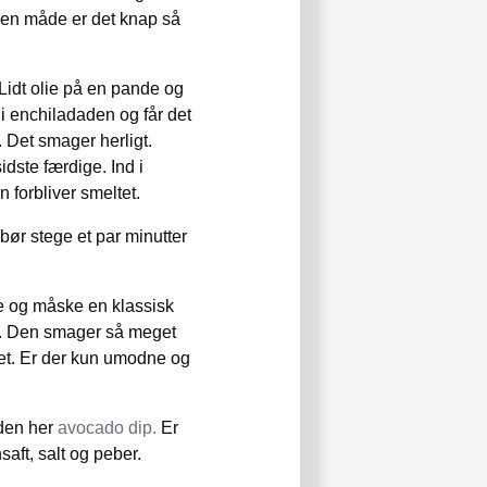
den måde er det knap så
Lidt olie på en pande og
 i enchiladaden og får det
 Det smager herligt.
dste færdige. Ind i
 forbliver smeltet.
bør stege et par minutter
e og måske en klassisk
. Den smager så meget
get. Er der kun umodne og
 den her
avocado dip.
Er
aft, salt og peber.