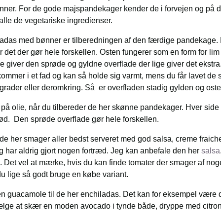
nner. For de gode majspandekager kender de i forvejen og på 
lle de vegetariske ingredienser.
hiladas med bønner er tilberedningen af den færdige pandekage. 
er det der gør hele forskellen. Osten fungerer som en form for lim
 giver den sprøde og gyldne overflade der lige giver det ekstra.
mmer i et fad og kan så holde sig varmt, mens du får lavet de si
rader eller deromkring. Så er overfladen stadig gylden og osten
 på olie, når du tilbereder de her skønne pandekager. Hver side 
sprød. Den sprøde overflade gør hele forskellen.
e her smager aller bedst serveret med god salsa, creme fraich
har aldrig gjort nogen fortræd. Jeg kan anbefale den her
salsa
 Det vel at mærke, hvis du kan finde tomater der smager af no
 lige så godt bruge en købe variant.
en guacamole til de her enchiladas. Det kan for eksempel være
ælge at skær en moden avocado i tynde både, dryppe med citrons