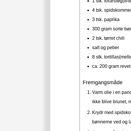
1
stk.
forårsløg(fin
4
tsk.
spidskomme
3
tsk.
paprika
300
gram
sorte bø
2
tsk.
tørret chili
salt og peber
8
stk.
tortillas(mell
ca. 200
gram
revet
Fremgangsmåde
Varm olie i en pa
ikke blive brunet, 
Krydr med spidskom
bønnerne ved og la