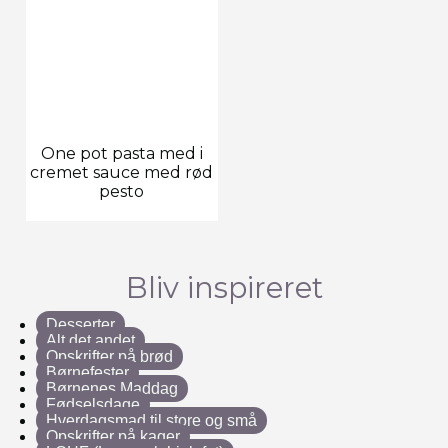
One pot pasta med i
cremet sauce med rød
pesto
Bliv inspireret
Desserter
Alt det andet
Opskrifter på brød
Børnefester
Børnenes Maddag
Fødselsdage
Hverdagsmad til store og små
Opskrifter på kager