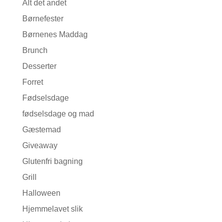
Alt det andet
Børnefester
Børnenes Maddag
Brunch
Desserter
Forret
Fødselsdage
fødselsdage og mad
Gæstemad
Giveaway
Glutenfri bagning
Grill
Halloween
Hjemmelavet slik