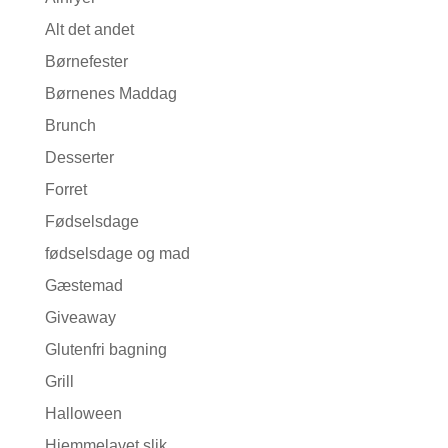
Alt det andet
Børnefester
Børnenes Maddag
Brunch
Desserter
Forret
Fødselsdage
fødselsdage og mad
Gæstemad
Giveaway
Glutenfri bagning
Grill
Halloween
Hjemmelavet slik