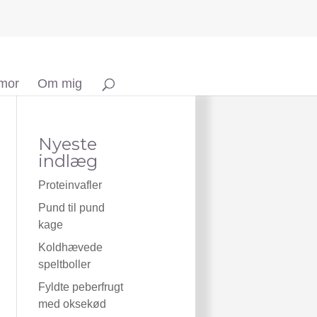
 mor
Om mig
Nyeste
indlæg
Proteinvafler
Pund til pund
kage
Koldhævede
speltboller
Fyldte peberfrugt
med oksekød