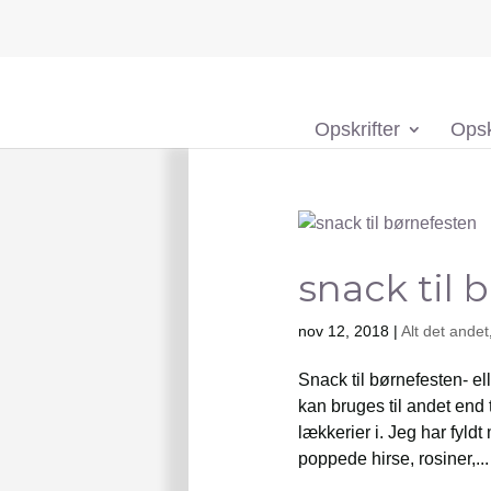
Opskrifter
Opsk
snack til 
nov 12, 2018
|
Alt det andet
Snack til børnefesten- e
kan bruges til andet end 
lækkerier i. Jeg har fyld
poppede hirse, rosiner,...