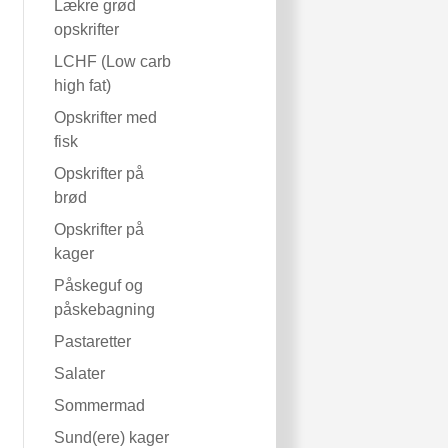
Lækre grød
opskrifter
LCHF (Low carb
high fat)
Opskrifter med
fisk
Opskrifter på
brød
Opskrifter på
kager
Påskeguf og
påskebagning
Pastaretter
Salater
Sommermad
Sund(ere) kager