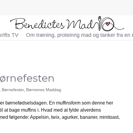
rifts TV
Om træning, proteinrig mad og tanker fra en
børnefesten
,
Børnefester
,
Børnenes Maddag
ller børnefødselsdagen. En muffinsform som denne her
til at bage muffins i. Hvad med at fylde alverdens
t med følgende: Appelsin, twix, agurker, bananer, minitoast,