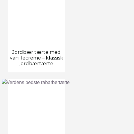
Jordbær tærte med
vanillecreme – klassisk
jordbærtærte