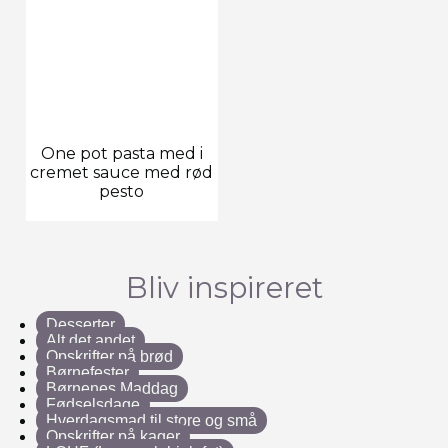
One pot pasta med i
cremet sauce med rød
pesto
Bliv inspireret
Desserter
Alt det andet
Opskrifter på brød
Børnefester
Børnenes Maddag
Fødselsdage
Hverdagsmad til store og små
Opskrifter på kager