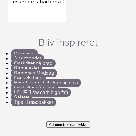
Læskende rabarbersaft
Bliv inspireret
Desserter
Alt det andet
Opskrifter på brød
Børnefester
Børnenes Maddag
Fødselsdage
Hverdagsmad til store og små
Opskrifter på kager
LCHF (Low carb high fat)
Salater
Tips til madpakker
Administrer samtykke