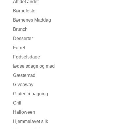
Alt det andet
Børnefester
Børnenes Maddag
Brunch
Desserter
Forret
Fødselsdage
fødselsdage og mad
Gæstemad
Giveaway
Glutenfri bagning
Grill
Halloween
Hjemmelavet slik