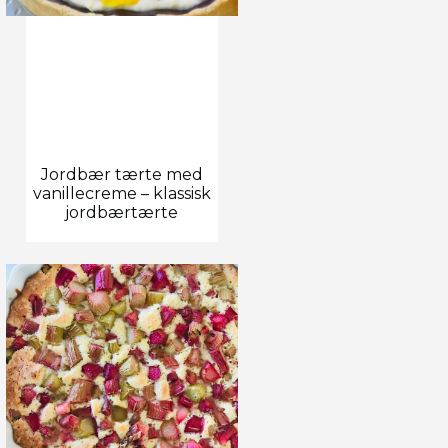
Jordbær tærte med
vanillecreme – klassisk
jordbærtærte