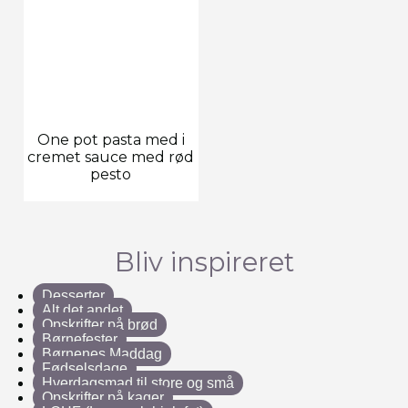
One pot pasta med i
cremet sauce med rød
pesto
Bliv inspireret
Desserter
Alt det andet
Opskrifter på brød
Børnefester
Børnenes Maddag
Fødselsdage
Hverdagsmad til store og små
Opskrifter på kager