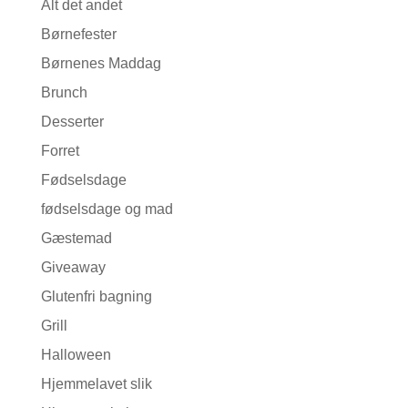
Alt det andet
Børnefester
Børnenes Maddag
Brunch
Desserter
Forret
Fødselsdage
fødselsdage og mad
Gæstemad
Giveaway
Glutenfri bagning
Grill
Halloween
Hjemmelavet slik