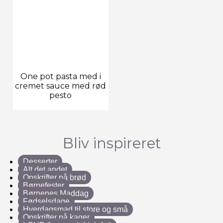
One pot pasta med i
cremet sauce med rød
pesto
Bliv inspireret
Desserter
Alt det andet
Opskrifter på brød
Børnefester
Børnenes Maddag
Fødselsdage
Hverdagsmad til store og små
Opskrifter på kager