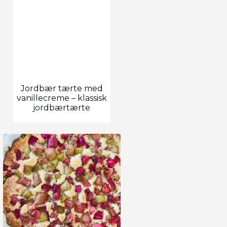
Jordbær tærte med
vanillecreme – klassisk
jordbærtærte