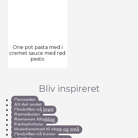
One pot pasta med i
cremet sauce med rød
pesto
Bliv inspireret
Desserter
Alt det andet
Opskrifter på brød
Børnefester
Børnenes Maddag
Fødselsdage
Hverdagsmad til store og små
Opskrifter på kager