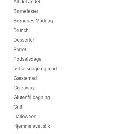
Alt det andet
Børnefester
Børnenes Maddag
Brunch
Desserter
Forret
Fødselsdage
fødselsdage og mad
Gæstemad
Giveaway
Glutenfri bagning
Grill
Halloween
Hjemmelavet slik