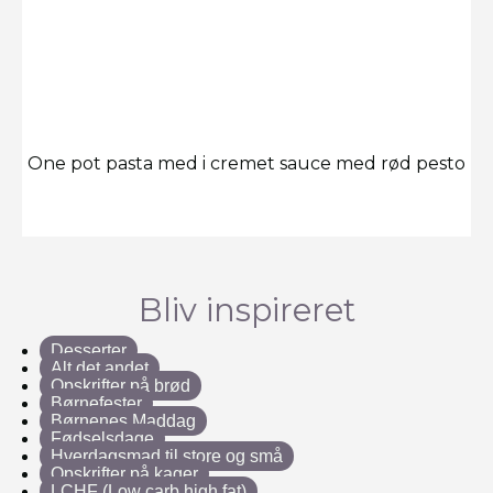
One pot pasta med i cremet sauce med rød pesto
Bliv inspireret
Desserter
Alt det andet
Opskrifter på brød
Børnefester
Børnenes Maddag
Fødselsdage
Hverdagsmad til store og små
Opskrifter på kager
LCHF (Low carb high fat)