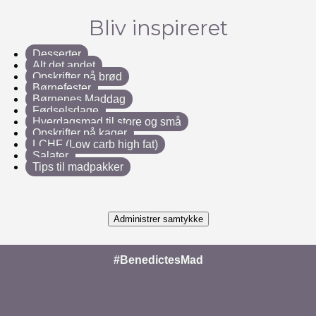
Bliv inspireret
Desserter
Alt det andet
Opskrifter på brød
Børnefester
Børnenes Maddag
Fødselsdage
Hverdagsmad til store og små
Opskrifter på kager
LCHF (Low carb high fat)
Salater
Tips til madpakker
Administrer samtykke
#BenedictesMad