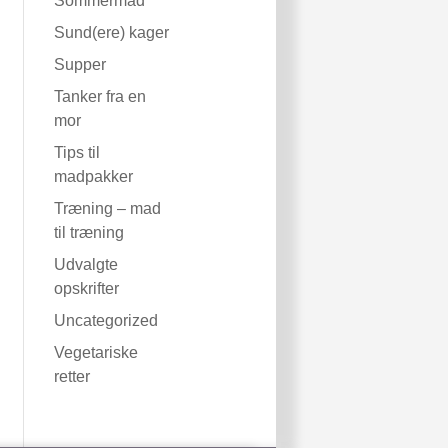
Sommermad
Sund(ere) kager
Supper
Tanker fra en
mor
Tips til
madpakker
Træning – mad
til træning
Udvalgte
opskrifter
Uncategorized
Vegetariske
retter