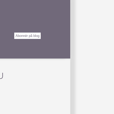
Abonnér på blog
U