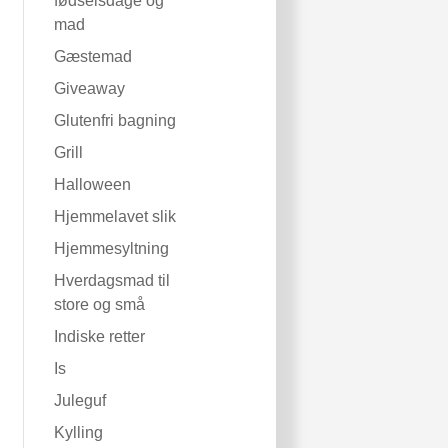
fødselsdage og
mad
Gæstemad
Giveaway
Glutenfri bagning
Grill
Halloween
Hjemmelavet slik
Hjemmesyltning
Hverdagsmad til
store og små
Indiske retter
Is
Juleguf
Kylling