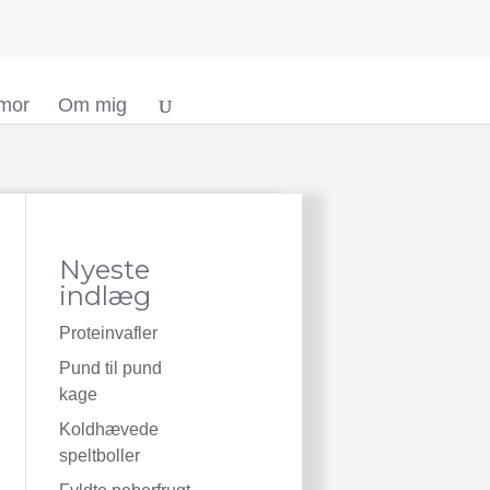
 mor
Om mig
Nyeste
indlæg
Proteinvafler
Pund til pund
kage
Koldhævede
speltboller