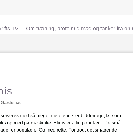
rifts TV
Om træning, proteinrig mad og tanker fra en
nis
,
Gæstemad
kan serveres med så meget mere end stenbidderrogn, fx. som
laks og med parmaskinke. Blinis er altid populært. De små
kager er populære. Og med rette. For godt det smager de