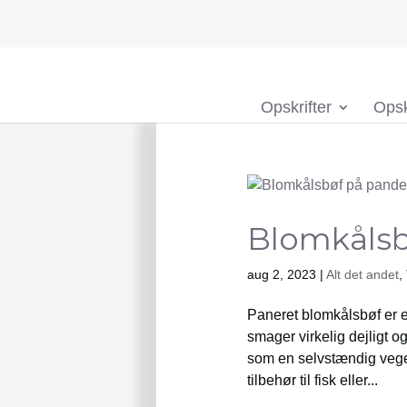
Opskrifter
Opsk
Blomkålsb
aug 2, 2023
|
Alt det andet
,
Paneret blomkålsbøf er e
smager virkelig dejligt 
som en selvstændig vegeta
tilbehør til fisk eller...