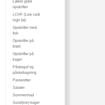
Lækre grød
opskrifter
LCHF (Low carb
high fat)
Opskrifter med
fisk
Opskrifter på
brød
Opskrifter på
kager
Påskeguf og
påskebagning
Pastaretter
Salater
Sommermad
Sund(ere) kager