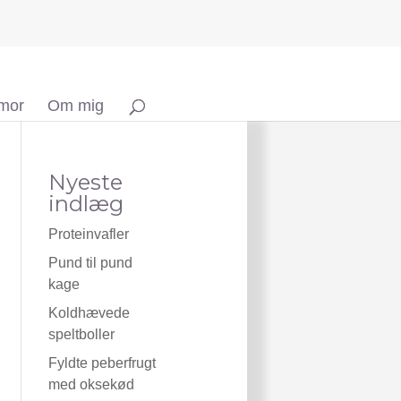
 mor
Om mig
Nyeste
indlæg
Proteinvafler
Pund til pund
kage
Koldhævede
speltboller
Fyldte peberfrugt
med oksekød