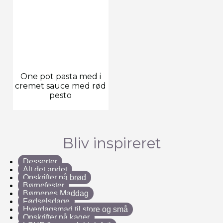
One pot pasta med i
cremet sauce med rød
pesto
Bliv inspireret
Desserter
Alt det andet
Opskrifter på brød
Børnefester
Børnenes Maddag
Fødselsdage
Hverdagsmad til store og små
Opskrifter på kager