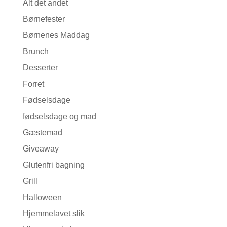
Alt det andet
Børnefester
Børnenes Maddag
Brunch
Desserter
Forret
Fødselsdage
fødselsdage og mad
Gæstemad
Giveaway
Glutenfri bagning
Grill
Halloween
Hjemmelavet slik