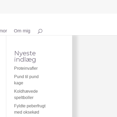
 mor
Om mig
Nyeste
indlæg
Proteinvafler
Pund til pund
kage
Koldhævede
speltboller
Fyldte peberfrugt
med oksekød