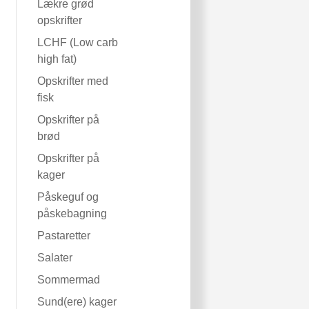
Lækre grød
opskrifter
LCHF (Low carb
high fat)
Opskrifter med
fisk
Opskrifter på
brød
Opskrifter på
kager
Påskeguf og
påskebagning
Pastaretter
Salater
Sommermad
Sund(ere) kager