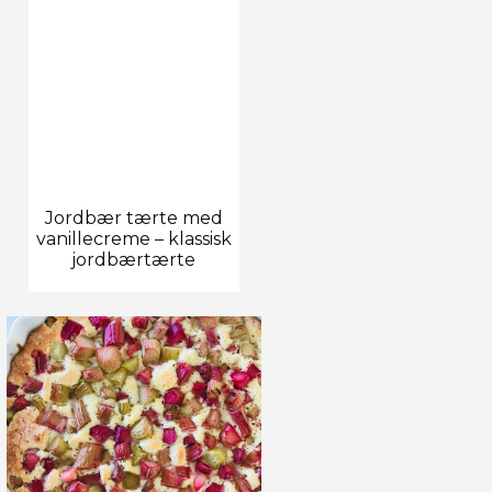
Jordbær tærte med
vanillecreme – klassisk
jordbærtærte