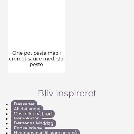
One pot pasta med i
cremet sauce med rød
pesto
Bliv inspireret
Desserter
Alt det andet
Opskrifter på brød
Børnefester
Børnenes Maddag
Fødselsdage
Hverdagsmad til store og små