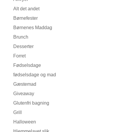
Alt det andet
Børnefester
Børnenes Maddag
Brunch
Desserter
Forret
Fødselsdage
fødselsdage og mad
Gæstemad
Giveaway
Glutenfri bagning
Grill
Halloween
Hjemmelavet slik