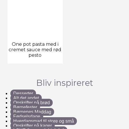
One pot pasta med i
cremet sauce med rød
pesto
Bliv inspireret
Desserter
Alt det andet
Opskrifter på brød
Børnefester
Børnenes Maddag
Fødselsdage
Hverdagsmad til store og små
Opskrifter på kager