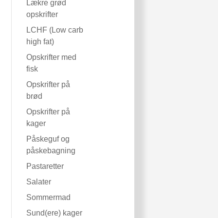
Lækre grød
opskrifter
LCHF (Low carb
high fat)
Opskrifter med
fisk
Opskrifter på
brød
Opskrifter på
kager
Påskeguf og
påskebagning
Pastaretter
Salater
Sommermad
Sund(ere) kager