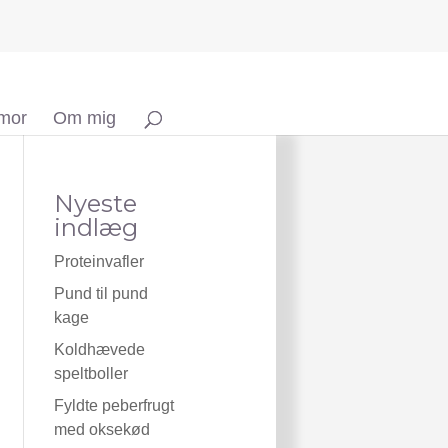
 mor
Om mig
Nyeste
indlæg
Proteinvafler
Pund til pund
kage
Koldhævede
speltboller
Fyldte peberfrugt
med oksekød