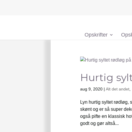
Opskrifter
Opsk
Hurtig syl
aug 9, 2020
|
Alt det andet
,
Lyn hurtig syltet rødløg,
skønt og er så super dekor
også pifte en klassisk ho
godt og gør altså...