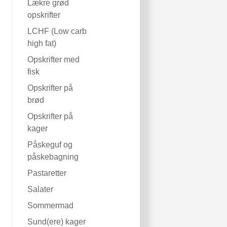
Lækre grød
opskrifter
LCHF (Low carb
high fat)
Opskrifter med
fisk
Opskrifter på
brød
Opskrifter på
kager
Påskeguf og
påskebagning
Pastaretter
Salater
Sommermad
Sund(ere) kager