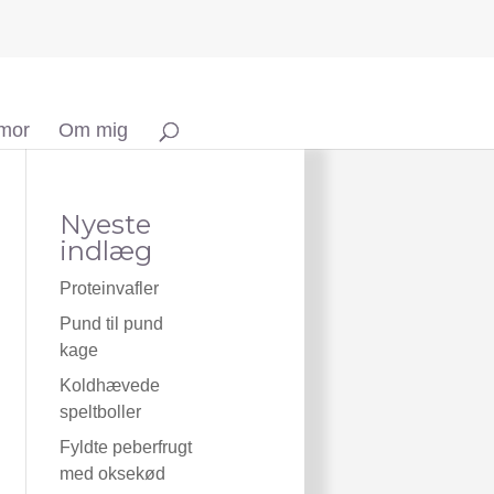
 mor
Om mig
Nyeste
indlæg
Proteinvafler
Pund til pund
kage
Koldhævede
speltboller
Fyldte peberfrugt
med oksekød