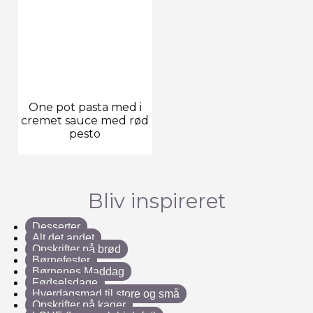
One pot pasta med i
cremet sauce med rød
pesto
Bliv inspireret
Desserter
Alt det andet
Opskrifter på brød
Børnefester
Børnenes Maddag
Fødselsdage
Hverdagsmad til store og små
Opskrifter på kager