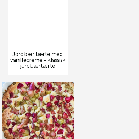
Jordbær tærte med
vanillecreme – klassisk
jordbærtærte