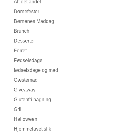
Alt det andet
Børnefester
Børnenes Maddag
Brunch
Desserter
Forret
Fødselsdage
fødselsdage og mad
Gæstemad
Giveaway
Glutenfri bagning
Grill
Halloween
Hjemmelavet slik