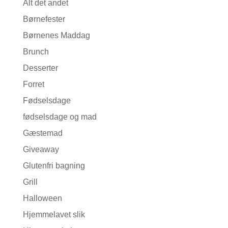
Alt det andet
Børnefester
Børnenes Maddag
Brunch
Desserter
Forret
Fødselsdage
fødselsdage og mad
Gæstemad
Giveaway
Glutenfri bagning
Grill
Halloween
Hjemmelavet slik