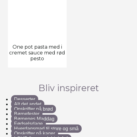
One pot pasta med i
cremet sauce med rød
pesto
Bliv inspireret
Desserter
Alt det andet
Opskrifter på brød
Børnefester
Børnenes Maddag
Fødselsdage
Hverdagsmad til store og små
Opskrifter på kager