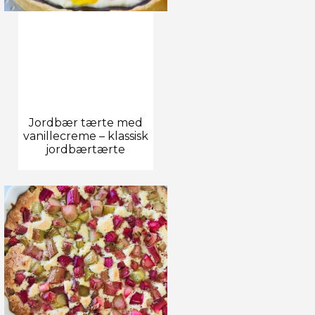
Jordbær tærte med
vanillecreme – klassisk
jordbærtærte