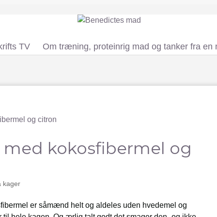
rifts TV
Om træning, proteinrig mad og tanker fra en
 med kokosfibermel og
å kager
fibermel er såmænd helt og aldeles uden hvedemel og
til hele kagen. Og ærlig talt godt det smager den- og ikke