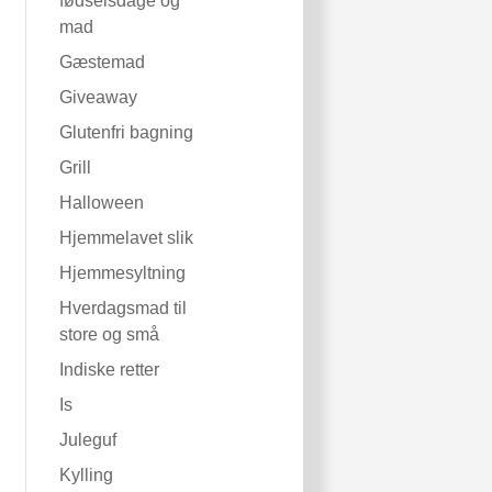
fødselsdage og
mad
Gæstemad
Giveaway
Glutenfri bagning
Grill
Halloween
Hjemmelavet slik
Hjemmesyltning
Hverdagsmad til
store og små
Indiske retter
Is
Juleguf
Kylling