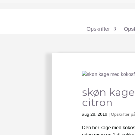
Opskrifter
Opsk
skøn kage
citron
aug 28, 2019
|
Opskrifter p
Den her kage med kokos
uden mere en 1 dl sukker 