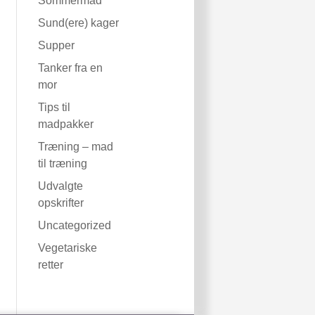
Sommermad
Sund(ere) kager
Supper
Tanker fra en
mor
Tips til
madpakker
Træning – mad
til træning
Udvalgte
opskrifter
Uncategorized
Vegetariske
retter