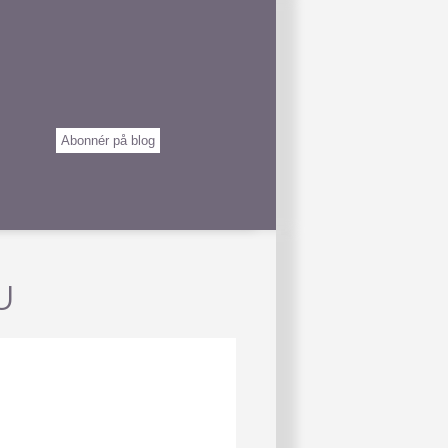
Abonnér på blog
U