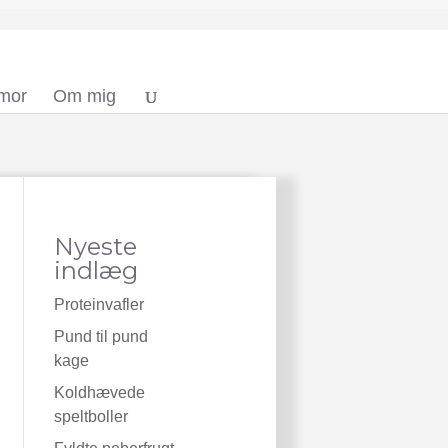
 mor
Om mig
Nyeste
indlæg
Proteinvafler
Pund til pund
kage
Koldhævede
speltboller