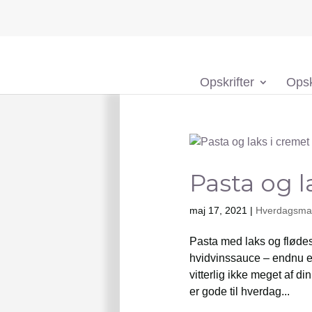
Opskrifter
Opsk
Pasta og l
maj 17, 2021
|
Hverdagsmad
Pasta med laks og flødes
hvidvinssauce – endnu en
vitterlig ikke meget af di
er gode til hverdag...