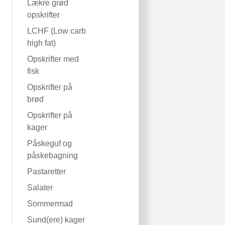
Lækre grød
opskrifter
LCHF (Low carb
high fat)
Opskrifter med
fisk
Opskrifter på
brød
Opskrifter på
kager
Påskeguf og
påskebagning
Pastaretter
Salater
Sommermad
Sund(ere) kager