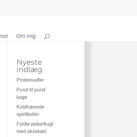
 mor
Om mig
Nyeste
indlæg
Proteinvafler
Pund til pund
kage
Koldhævede
speltboller
Fyldte peberfrugt
med oksekød