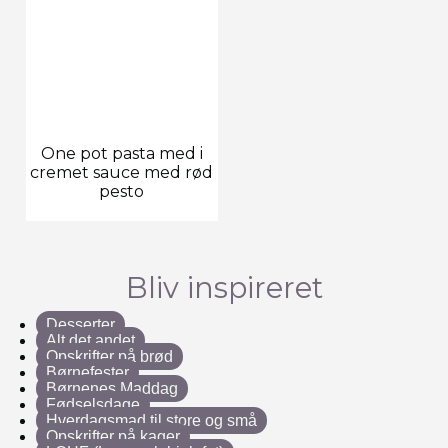
One pot pasta med i
cremet sauce med rød
pesto
Bliv inspireret
Desserter
Alt det andet
Opskrifter på brød
Børnefester
Børnenes Maddag
Fødselsdage
Hverdagsmad til store og små
Opskrifter på kager