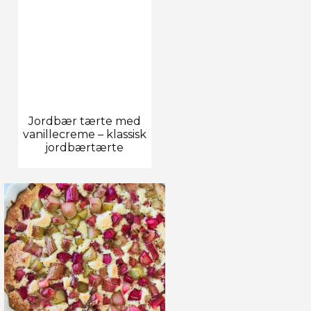
Jordbær tærte med
vanillecreme – klassisk
jordbærtærte