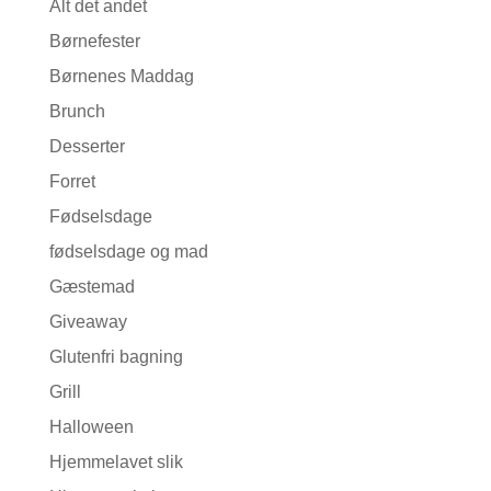
Alt det andet
Børnefester
Børnenes Maddag
Brunch
Desserter
Forret
Fødselsdage
fødselsdage og mad
Gæstemad
Giveaway
Glutenfri bagning
Grill
Halloween
Hjemmelavet slik