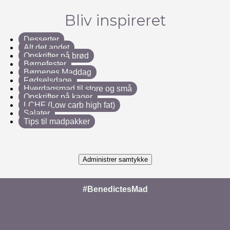
Bliv inspireret
Desserter
Alt det andet
Opskrifter på brød
Børnefester
Børnenes Maddag
Fødselsdage
Hverdagsmad til store og små
Opskrifter på kager
LCHF (Low carb high fat)
Salater
Tips til madpakker
Administrer samtykke
#BenedictesMad