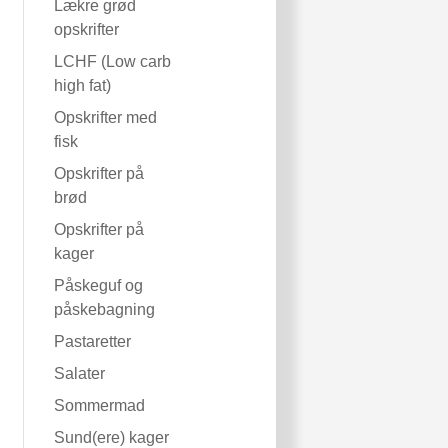
Lækre grød
opskrifter
LCHF (Low carb
high fat)
Opskrifter med
fisk
Opskrifter på
brød
Opskrifter på
kager
Påskeguf og
påskebagning
Pastaretter
Salater
Sommermad
Sund(ere) kager