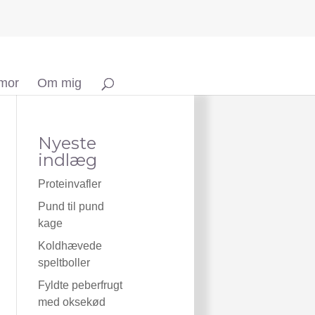
 mor
Om mig
Nyeste
indlæg
Proteinvafler
Pund til pund
kage
Koldhævede
speltboller
Fyldte peberfrugt
med oksekød