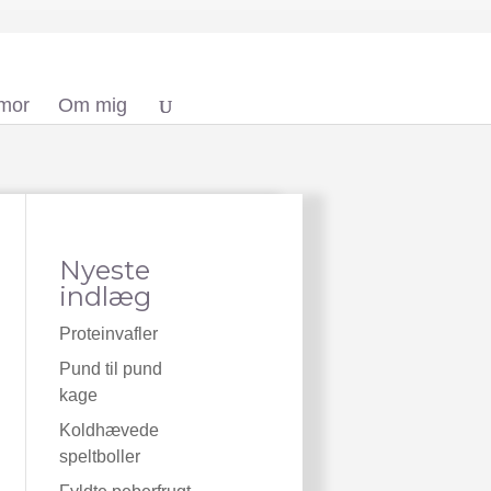
 mor
Om mig
Nyeste
indlæg
Proteinvafler
Pund til pund
kage
Koldhævede
speltboller