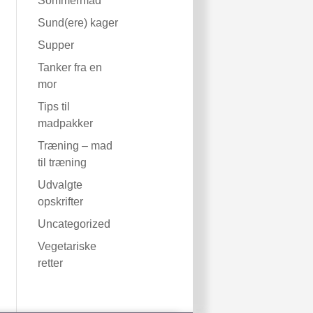
Sommermad
Sund(ere) kager
Supper
Tanker fra en
mor
Tips til
madpakker
Træning – mad
til træning
Udvalgte
opskrifter
Uncategorized
Vegetariske
retter