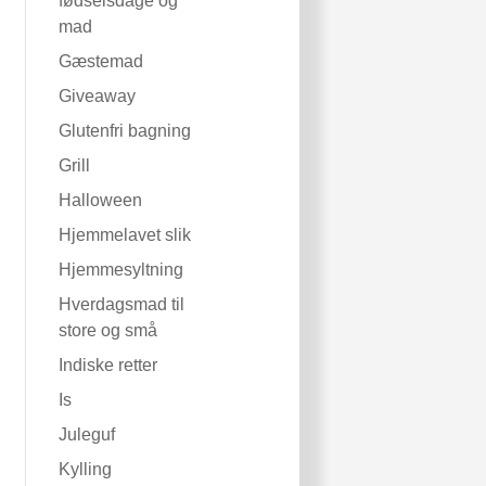
fødselsdage og
mad
Gæstemad
Giveaway
Glutenfri bagning
Grill
Halloween
Hjemmelavet slik
Hjemmesyltning
Hverdagsmad til
store og små
Indiske retter
Is
Juleguf
Kylling