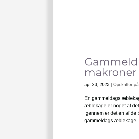
Gammelda
makroner
apr 23, 2023
|
Opskrifter p
En gammeldags æblekage 
æblekage er noget af det
igennem er det en af de 
gammeldags æblekage..