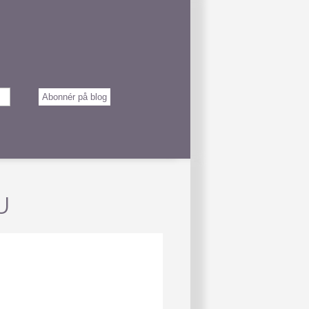
Abonnér på blog
U