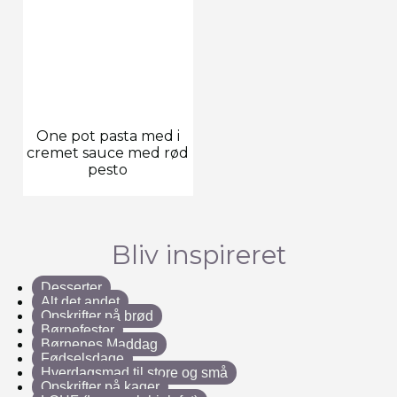
One pot pasta med i
cremet sauce med rød
pesto
Bliv inspireret
Desserter
Alt det andet
Opskrifter på brød
Børnefester
Børnenes Maddag
Fødselsdage
Hverdagsmad til store og små
Opskrifter på kager