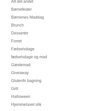
Alt det andet
Børnefester
Børnenes Maddag
Brunch
Desserter
Forret
Fødselsdage
fødselsdage og mad
Gæstemad
Giveaway
Glutenfri bagning
Grill
Halloween
Hjemmelavet slik