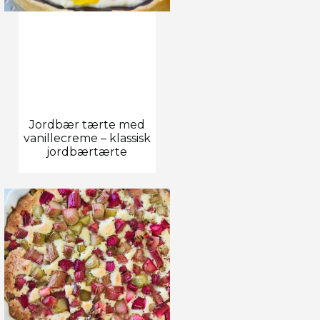
Jordbær tærte med
vanillecreme – klassisk
jordbærtærte