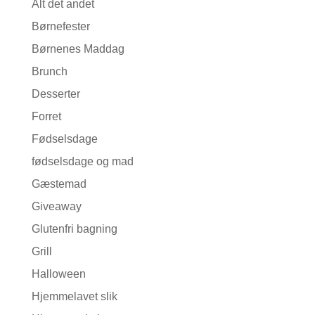
Alt det andet
Børnefester
Børnenes Maddag
Brunch
Desserter
Forret
Fødselsdage
fødselsdage og mad
Gæstemad
Giveaway
Glutenfri bagning
Grill
Halloween
Hjemmelavet slik