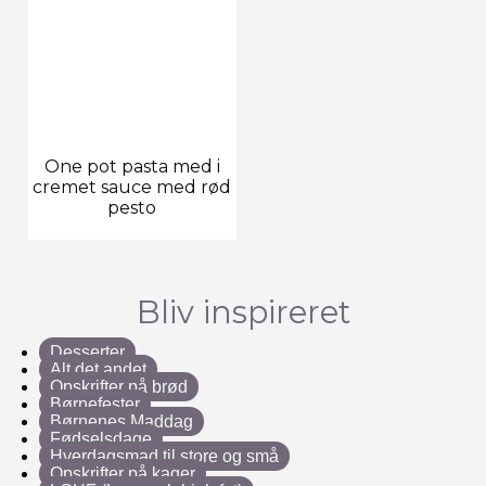
One pot pasta med i
cremet sauce med rød
pesto
Bliv inspireret
Desserter
Alt det andet
Opskrifter på brød
Børnefester
Børnenes Maddag
Fødselsdage
Hverdagsmad til store og små
Opskrifter på kager