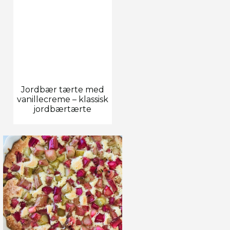
Jordbær tærte med
vanillecreme – klassisk
jordbærtærte