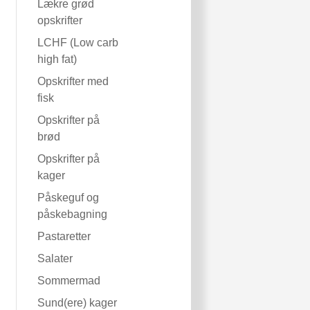
Lækre grød
opskrifter
LCHF (Low carb
high fat)
Opskrifter med
fisk
Opskrifter på
brød
Opskrifter på
kager
Påskeguf og
påskebagning
Pastaretter
Salater
Sommermad
Sund(ere) kager