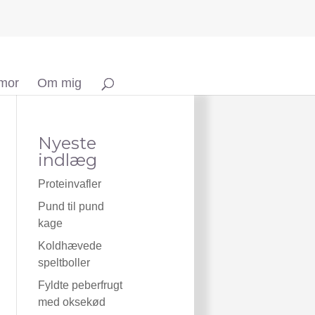
 mor
Om mig
Nyeste
indlæg
Proteinvafler
Pund til pund
kage
Koldhævede
speltboller
Fyldte peberfrugt
med oksekød