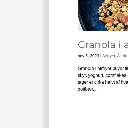
Granola i a
nov 5, 2023
|
Airfryer
,
Alt de
Granola I airfryer bliver 
skyr, yoghurt, cornflakes 
tager er cirka halvt af h
gojibær,...