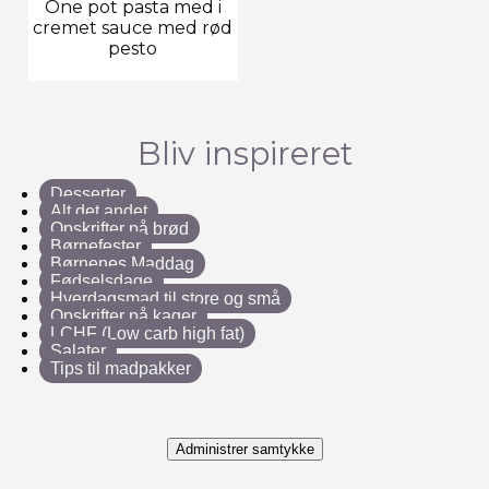
One pot pasta med i
cremet sauce med rød
pesto
Bliv inspireret
Desserter
Alt det andet
Opskrifter på brød
Børnefester
Børnenes Maddag
Fødselsdage
Hverdagsmad til store og små
Opskrifter på kager
LCHF (Low carb high fat)
Salater
Tips til madpakker
Administrer samtykke