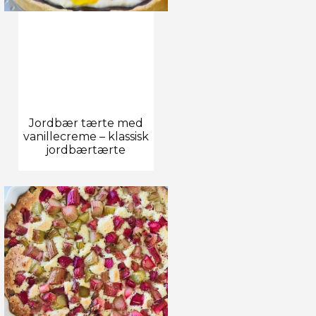
Jordbær tærte med
vanillecreme – klassisk
jordbærtærte