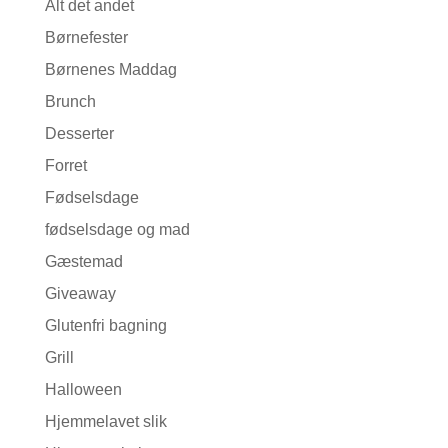
Alt det andet
Børnefester
Børnenes Maddag
Brunch
Desserter
Forret
Fødselsdage
fødselsdage og mad
Gæstemad
Giveaway
Glutenfri bagning
Grill
Halloween
Hjemmelavet slik