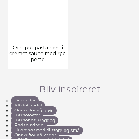
One pot pasta med i
cremet sauce med rød
pesto
Bliv inspireret
Desserter
Alt det andet
Opskrifter på brød
Børnefester
Børnenes Maddag
Fødselsdage
Hverdagsmad til store og små
Opskrifter på kager