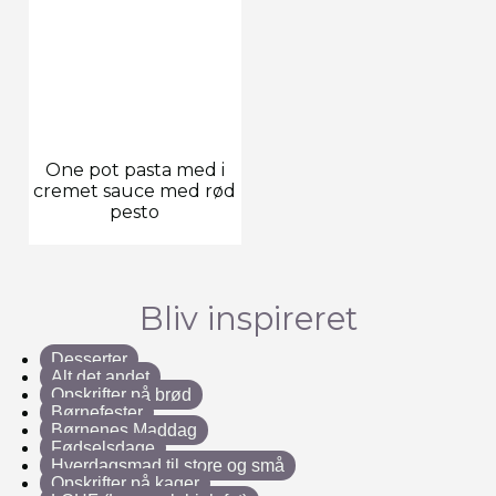
One pot pasta med i
cremet sauce med rød
pesto
Bliv inspireret
Desserter
Alt det andet
Opskrifter på brød
Børnefester
Børnenes Maddag
Fødselsdage
Hverdagsmad til store og små
Opskrifter på kager