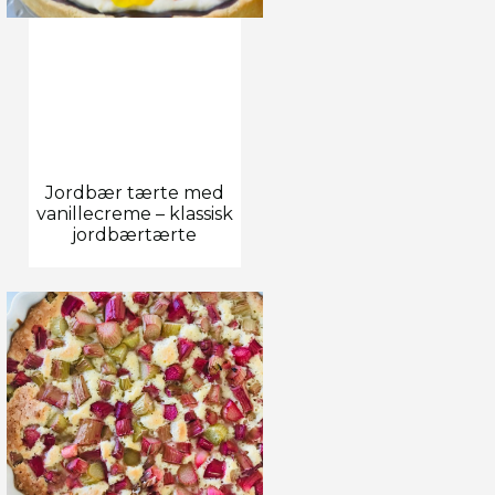
Jordbær tærte med
vanillecreme – klassisk
jordbærtærte