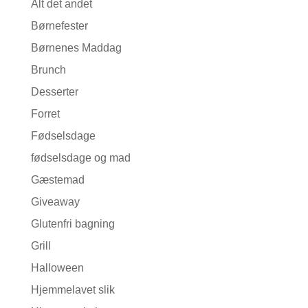
Alt det andet
Børnefester
Børnenes Maddag
Brunch
Desserter
Forret
Fødselsdage
fødselsdage og mad
Gæstemad
Giveaway
Glutenfri bagning
Grill
Halloween
Hjemmelavet slik