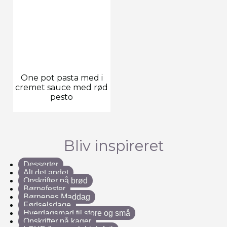
One pot pasta med i
cremet sauce med rød
pesto
Bliv inspireret
Desserter
Alt det andet
Opskrifter på brød
Børnefester
Børnenes Maddag
Fødselsdage
Hverdagsmad til store og små
Opskrifter på kager