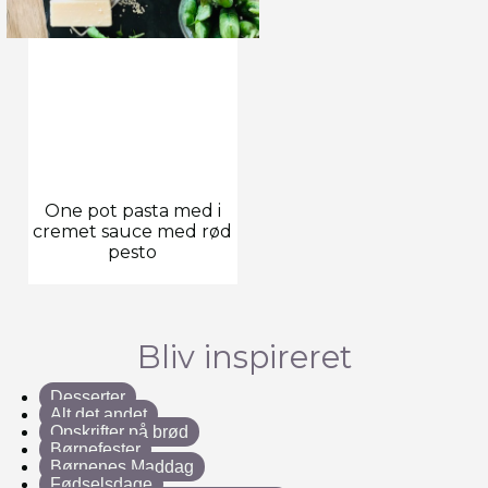
One pot pasta med i
cremet sauce med rød
pesto
Bliv inspireret
Desserter
Alt det andet
Opskrifter på brød
Børnefester
Børnenes Maddag
Fødselsdage