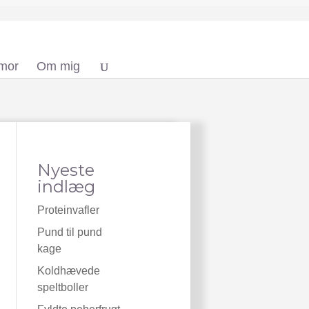
 mor
Om mig
Nyeste
indlæg
Proteinvafler
Pund til pund
kage
Koldhævede
speltboller