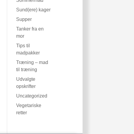
Sommermad
Sund(ere) kager
Supper
Tanker fra en
mor
Tips til
madpakker
Træning – mad
til træning
Udvalgte
opskrifter
Uncategorized
Vegetariske
retter