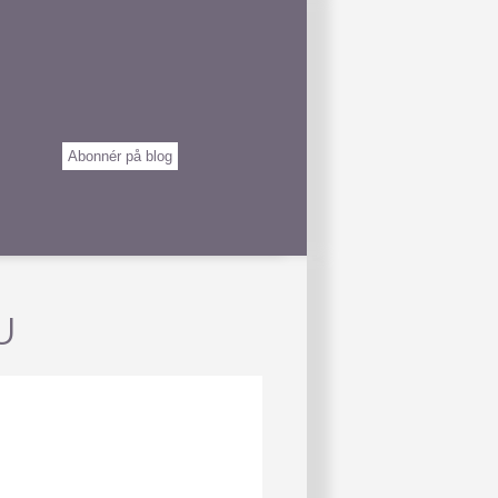
Abonnér på blog
U