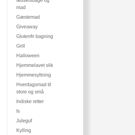
fødselsdage og
mad
Gæstemad
Giveaway
Glutenfri bagning
Grill
Halloween
Hjemmelavet slik
Hjemmesyltning
Hverdagsmad til
store og små
Indiske retter
Is
Juleguf
Kylling