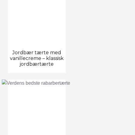
Jordbær tærte med
vanillecreme – klassisk
jordbærtærte