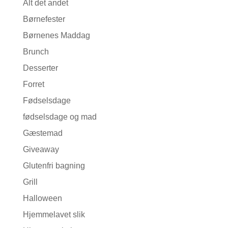
Alt det andet
Børnefester
Børnenes Maddag
Brunch
Desserter
Forret
Fødselsdage
fødselsdage og mad
Gæstemad
Giveaway
Glutenfri bagning
Grill
Halloween
Hjemmelavet slik