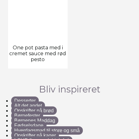
One pot pasta med i
cremet sauce med rød
pesto
Bliv inspireret
Desserter
Alt det andet
Opskrifter på brød
Børnefester
Børnenes Maddag
Fødselsdage
Hverdagsmad til store og små
Opskrifter på kager