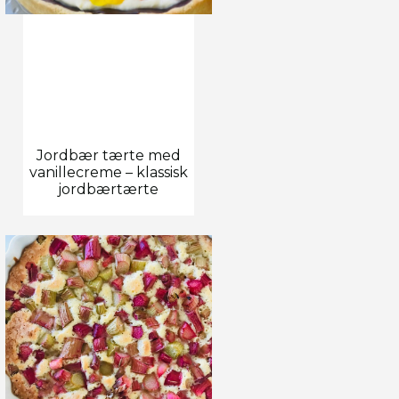
Jordbær tærte med
vanillecreme – klassisk
jordbærtærte