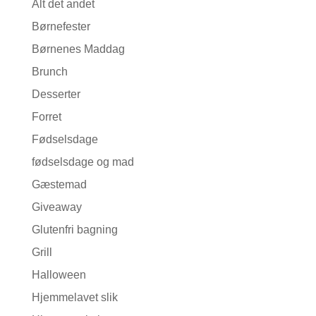
Alt det andet
Børnefester
Børnenes Maddag
Brunch
Desserter
Forret
Fødselsdage
fødselsdage og mad
Gæstemad
Giveaway
Glutenfri bagning
Grill
Halloween
Hjemmelavet slik