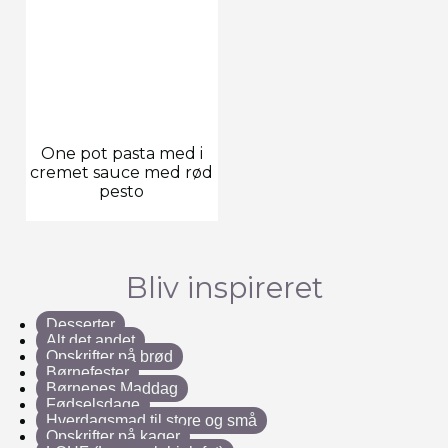
One pot pasta med i
cremet sauce med rød
pesto
Bliv inspireret
Desserter
Alt det andet
Opskrifter på brød
Børnefester
Børnenes Maddag
Fødselsdage
Hverdagsmad til store og små
Opskrifter på kager