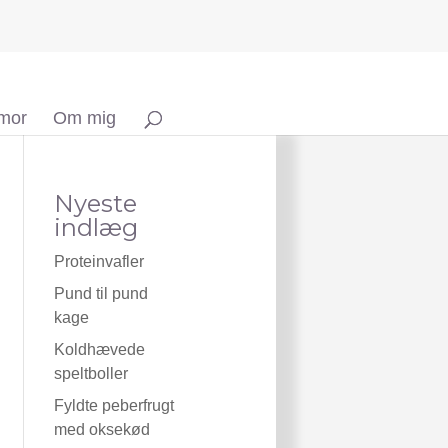
 mor
Om mig
Nyeste
indlæg
Proteinvafler
Pund til pund
kage
Koldhævede
speltboller
Fyldte peberfrugt
med oksekød