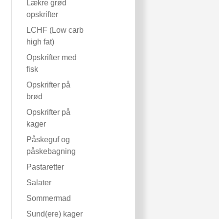
Lækre grød
opskrifter
LCHF (Low carb
high fat)
Opskrifter med
fisk
Opskrifter på
brød
Opskrifter på
kager
Påskeguf og
påskebagning
Pastaretter
Salater
Sommermad
Sund(ere) kager