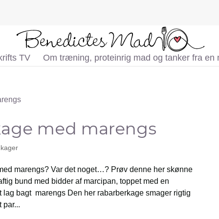
rifts TV
Om træning, proteinrig mad og tanker fra en
kage med marengs
 kager
 med marengs? Var det noget…? Prøv denne her skønne
aftig bund med bidder af marcipan, toppet med en
kt lag bagt marengs Den her rabarberkage smager rigtig
 par...