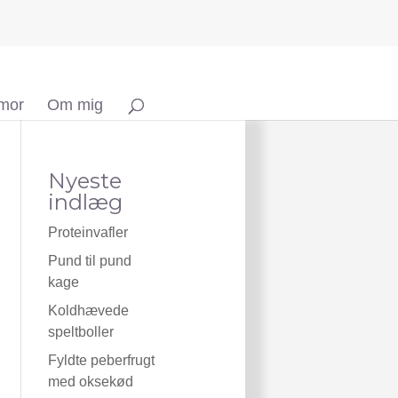
 mor
Om mig
Nyeste
indlæg
Proteinvafler
Pund til pund
kage
Koldhævede
speltboller
Fyldte peberfrugt
med oksekød