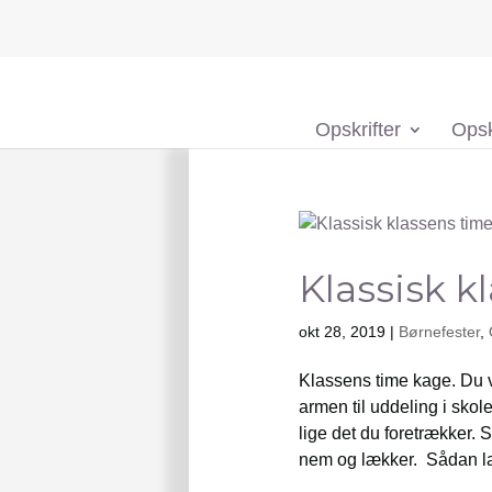
Opskrifter
Opsk
Klassisk k
okt 28, 2019
|
Børnefester
,
Klassens time kage. Du 
armen til uddeling i skol
lige det du foretrækker.
nem og lækker. Sådan la