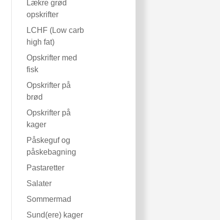
Lækre grød
opskrifter
LCHF (Low carb
high fat)
Opskrifter med
fisk
Opskrifter på
brød
Opskrifter på
kager
Påskeguf og
påskebagning
Pastaretter
Salater
Sommermad
Sund(ere) kager