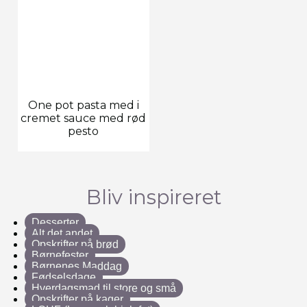
One pot pasta med i
cremet sauce med rød
pesto
Bliv inspireret
Desserter
Alt det andet
Opskrifter på brød
Børnefester
Børnenes Maddag
Fødselsdage
Hverdagsmad til store og små
Opskrifter på kager