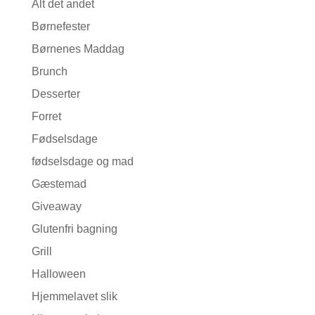
Alt det andet
Børnefester
Børnenes Maddag
Brunch
Desserter
Forret
Fødselsdage
fødselsdage og mad
Gæstemad
Giveaway
Glutenfri bagning
Grill
Halloween
Hjemmelavet slik