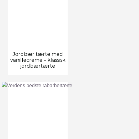
Jordbær tærte med
vanillecreme – klassisk
jordbærtærte