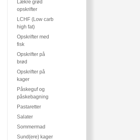
Lækre grød
opskrifter
LCHF (Low carb
high fat)
Opskrifter med
fisk
Opskrifter på
brød
Opskrifter på
kager
Påskeguf og
påskebagning
Pastaretter
Salater
Sommermad
Sund(ere) kager