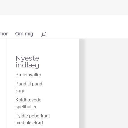
 mor
Om mig
Nyeste
indlæg
Proteinvafler
Pund til pund
kage
Koldhævede
speltboller
Fyldte peberfrugt
med oksekød