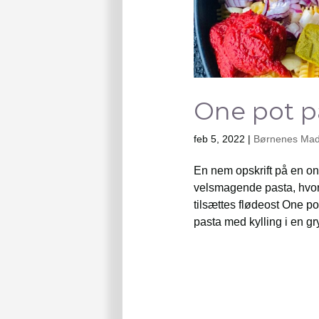
One pot p
feb 5, 2022
|
Børnenes Ma
En nem opskrift på en on
velsmagende pasta, hvor 
tilsættes flødeost One po
pasta med kylling i en gr