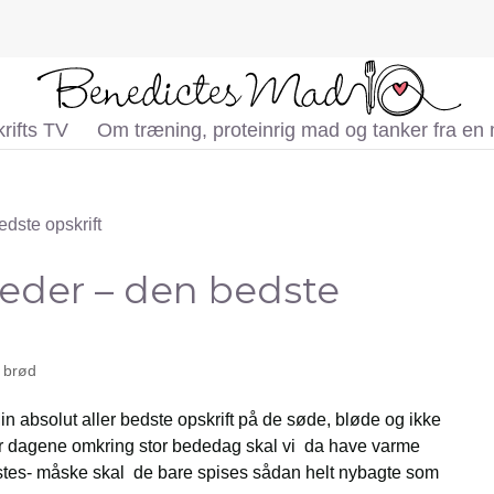
rifts TV
Om træning, proteinrig mad og tanker fra en
veder – den bedste
å brød
Min absolut aller bedste opskrift på de søde, bløde og ikke
or dagene omkring stor bededag skal vi da have varme
istes- måske skal de bare spises sådan helt nybagte som