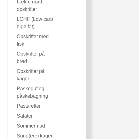
Lækre grød
opskrifter
LCHF (Low carb
high fat)
Opskrifter med
fisk
Opskrifter på
brød
Opskrifter på
kager
Påskeguf og
påskebagning
Pastaretter
Salater
Sommermad
Sund(ere) kager