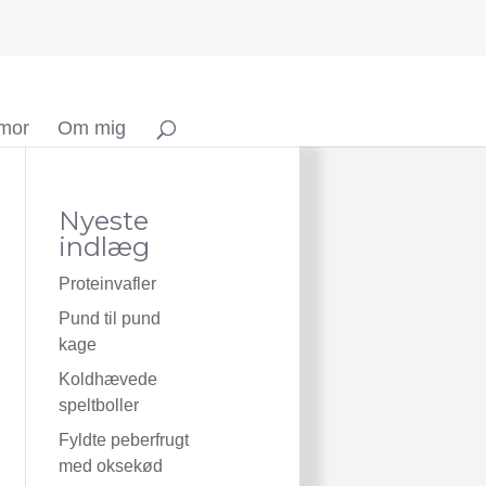
 mor
Om mig
Nyeste
indlæg
Proteinvafler
Pund til pund
kage
Koldhævede
speltboller
Fyldte peberfrugt
med oksekød