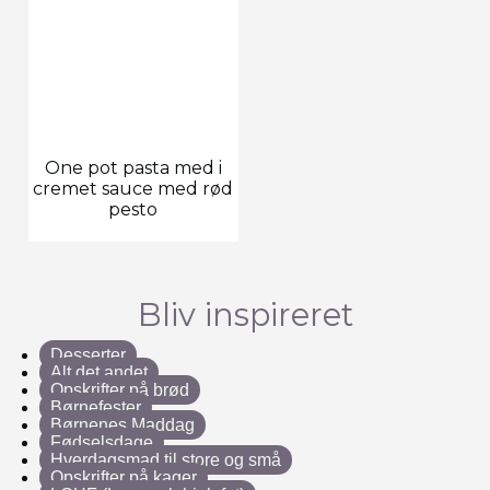
One pot pasta med i
cremet sauce med rød
pesto
Bliv inspireret
Desserter
Alt det andet
Opskrifter på brød
Børnefester
Børnenes Maddag
Fødselsdage
Hverdagsmad til store og små
Opskrifter på kager