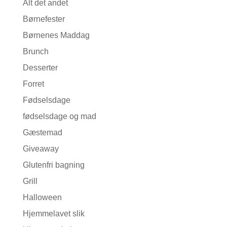
Alt det andet
Børnefester
Børnenes Maddag
Brunch
Desserter
Forret
Fødselsdage
fødselsdage og mad
Gæstemad
Giveaway
Glutenfri bagning
Grill
Halloween
Hjemmelavet slik