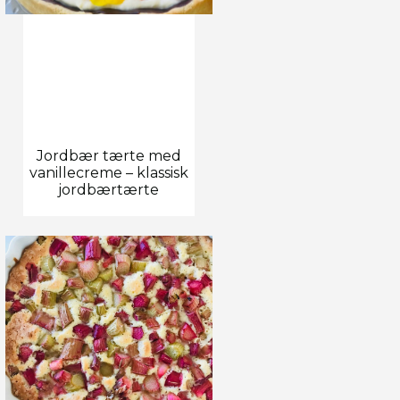
Jordbær tærte med
vanillecreme – klassisk
jordbærtærte