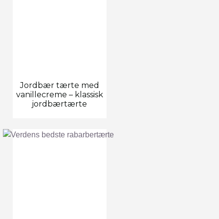
Jordbær tærte med
vanillecreme – klassisk
jordbærtærte