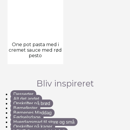
One pot pasta med i
cremet sauce med rød
pesto
Bliv inspireret
Desserter
Alt det andet
Opskrifter på brød
Børnefester
Børnenes Maddag
Fødselsdage
Hverdagsmad til store og små
Opskrifter på kager