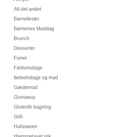
Alt det andet
Børnefester
Børnenes Maddag
Brunch
Desserter
Forret
Fødselsdage
fødselsdage og mad
Gæstemad
Giveaway
Glutenfri bagning
Grill
Halloween
Hjemmelavet slik