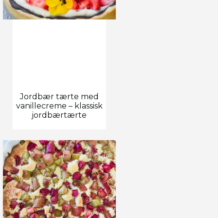
Jordbær tærte med
vanillecreme – klassisk
jordbærtærte