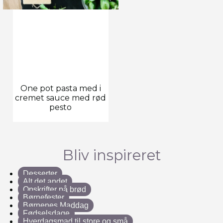
One pot pasta med i
cremet sauce med rød
pesto
Bliv inspireret
Desserter
Alt det andet
Opskrifter på brød
Børnefester
Børnenes Maddag
Fødselsdage
Hverdagsmad til store og små