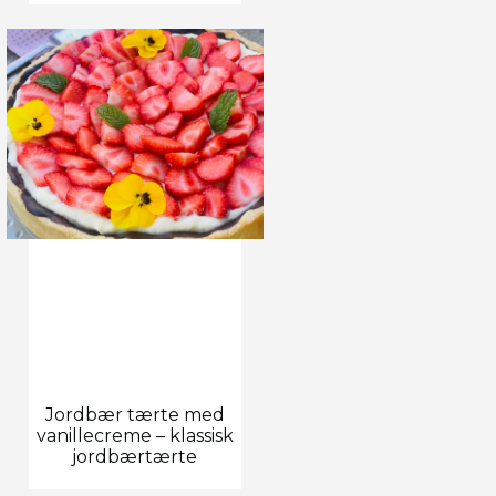
Jordbær tærte med
vanillecreme – klassisk
jordbærtærte