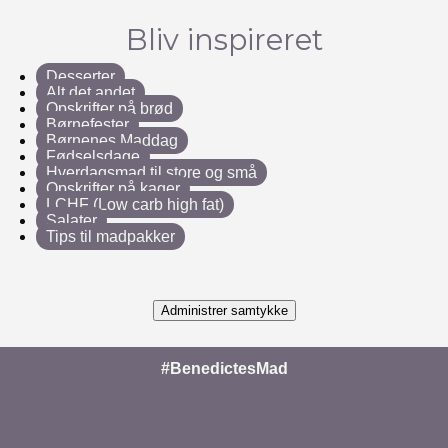
Bliv inspireret
Desserter
Alt det andet
Opskrifter på brød
Børnefester
Børnenes Maddag
Fødselsdage
Hverdagsmad til store og små
Opskrifter på kager
LCHF (Low carb high fat)
Salater
Tips til madpakker
Administrer samtykke
#BenedictesMad