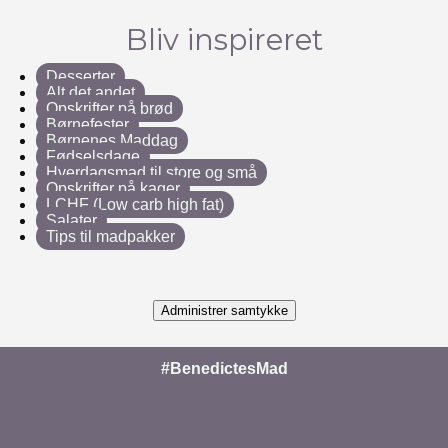
Bliv inspireret
Desserter
Alt det andet
Opskrifter på brød
Børnefester
Børnenes Maddag
Fødselsdage
Hverdagsmad til store og små
Opskrifter på kager
LCHF (Low carb high fat)
Salater
Tips til madpakker
Administrer samtykke
#BenedictesMad