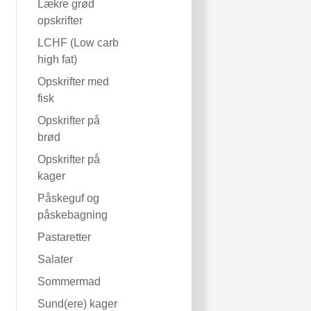
Lækre grød
opskrifter
LCHF (Low carb
high fat)
Opskrifter med
fisk
Opskrifter på
brød
Opskrifter på
kager
Påskeguf og
påskebagning
Pastaretter
Salater
Sommermad
Sund(ere) kager