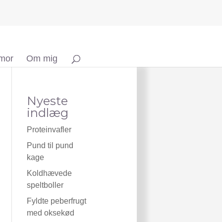
 mor
Om mig
Nyeste
indlæg
Proteinvafler
Pund til pund
kage
Koldhævede
speltboller
Fyldte peberfrugt
med oksekød