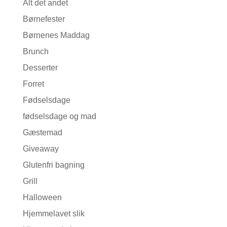
Alt det andet
Børnefester
Børnenes Maddag
Brunch
Desserter
Forret
Fødselsdage
fødselsdage og mad
Gæstemad
Giveaway
Glutenfri bagning
Grill
Halloween
Hjemmelavet slik