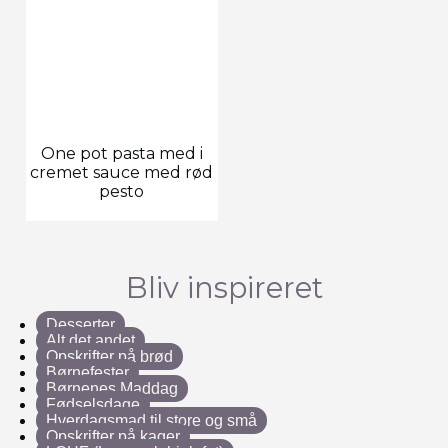
One pot pasta med i
cremet sauce med rød
pesto
Bliv inspireret
Desserter
Alt det andet
Opskrifter på brød
Børnefester
Børnenes Maddag
Fødselsdage
Hverdagsmad til store og små
Opskrifter på kager