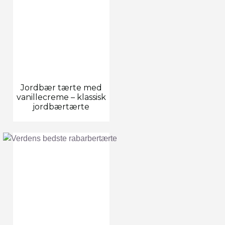
Jordbær tærte med
vanillecreme – klassisk
jordbærtærte